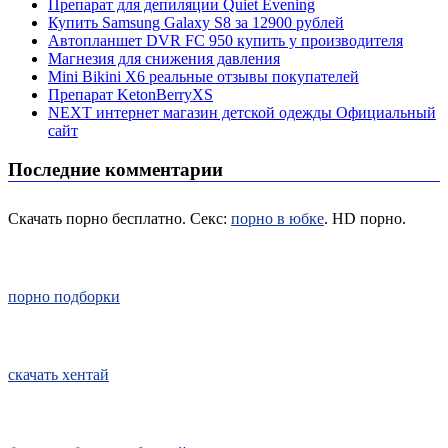
Препарат для депиляции Quiet Evening
Купить Samsung Galaxy S8 за 12900 рублей
Автопланшет DVR FC 950 купить у производителя
Магнезия для снижения давления
Mini Bikini X6 реальные отзывы покупателей
Препарат KetonBerryХS
NEXT интернет магазин детской одежды Официальный
сайт
Последние комментарии
Скачать порно бесплатно. Секс:
порно в юбке
. HD порно.
порно подборки
скачать хентай