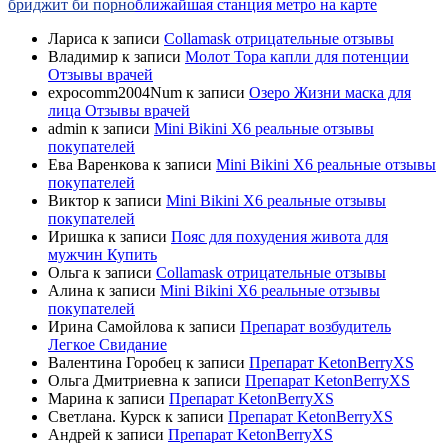
бриджит би порно
ближайшая станция метро на карте
Лариса
к записи
Collamask отрицательные отзывы
Владимир
к записи
Молот Тора капли для потенции
Отзывы врачей
expocomm2004Num
к записи
Озеро Жизни маска для
лица Отзывы врачей
admin
к записи
Mini Bikini X6 реальные отзывы
покупателей
Ева Варенкова
к записи
Mini Bikini X6 реальные отзывы
покупателей
Виктор
к записи
Mini Bikini X6 реальные отзывы
покупателей
Иришка
к записи
Пояс для похудения живота для
мужчин Купить
Ольга
к записи
Collamask отрицательные отзывы
Алина
к записи
Mini Bikini X6 реальные отзывы
покупателей
Ирина Самойлова
к записи
Препарат возбудитель
Легкое Свидание
Валентина Горобец
к записи
Препарат KetonBerryХS
Ольга Дмитриевна
к записи
Препарат KetonBerryХS
Марина
к записи
Препарат KetonBerryХS
Светлана. Курск
к записи
Препарат KetonBerryХS
Андрей
к записи
Препарат KetonBerryХS