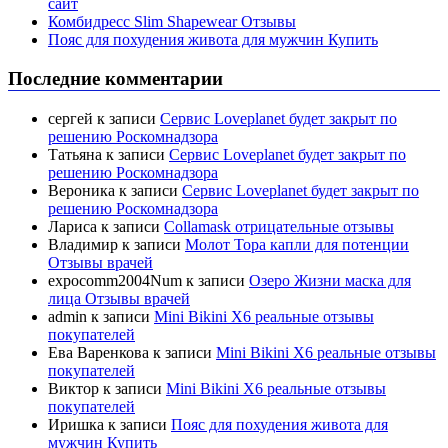
сайт
Комбидресс Slim Shapewear Отзывы
Пояс для похудения живота для мужчин Купить
Последние комментарии
сергей
к записи
Сервис Loveplanet будет закрыт по
решению Роскомнадзора
Татьяна
к записи
Сервис Loveplanet будет закрыт по
решению Роскомнадзора
Вероника
к записи
Сервис Loveplanet будет закрыт по
решению Роскомнадзора
Лариса
к записи
Collamask отрицательные отзывы
Владимир
к записи
Молот Тора капли для потенции
Отзывы врачей
expocomm2004Num
к записи
Озеро Жизни маска для
лица Отзывы врачей
admin
к записи
Mini Bikini X6 реальные отзывы
покупателей
Ева Варенкова
к записи
Mini Bikini X6 реальные отзывы
покупателей
Виктор
к записи
Mini Bikini X6 реальные отзывы
покупателей
Иришка
к записи
Пояс для похудения живота для
мужчин Купить