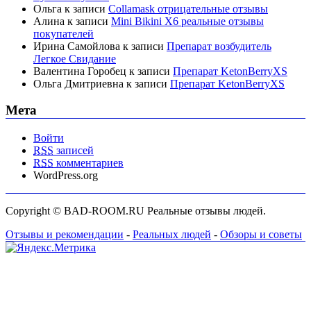
Ольга
к записи
Collamask отрицательные отзывы
Алина
к записи
Mini Bikini X6 реальные отзывы
покупателей
Ирина Самойлова
к записи
Препарат возбудитель
Легкое Свидание
Валентина Горобец
к записи
Препарат KetonBerryХS
Ольга Дмитриевна
к записи
Препарат KetonBerryХS
Мета
Войти
RSS
записей
RSS
комментариев
WordPress.org
Copyright © BAD-ROOM.RU Реальные отзывы людей.
Отзывы и рекомендации
-
Реальных людей
-
Обзоры и советы