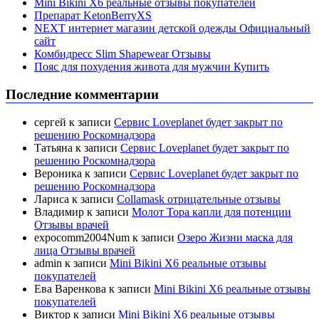
Mini Bikini X6 реальные отзывы покупателей
Препарат KetonBerryХS
NEXT интернет магазин детской одежды Официальный
сайт
Комбидресс Slim Shapewear Отзывы
Пояс для похудения живота для мужчин Купить
Последние комментарии
сергей
к записи
Сервис Loveplanet будет закрыт по
решению Роскомнадзора
Татьяна
к записи
Сервис Loveplanet будет закрыт по
решению Роскомнадзора
Вероника
к записи
Сервис Loveplanet будет закрыт по
решению Роскомнадзора
Лариса
к записи
Collamask отрицательные отзывы
Владимир
к записи
Молот Тора капли для потенции
Отзывы врачей
expocomm2004Num
к записи
Озеро Жизни маска для
лица Отзывы врачей
admin
к записи
Mini Bikini X6 реальные отзывы
покупателей
Ева Варенкова
к записи
Mini Bikini X6 реальные отзывы
покупателей
Виктор
к записи
Mini Bikini X6 реальные отзывы