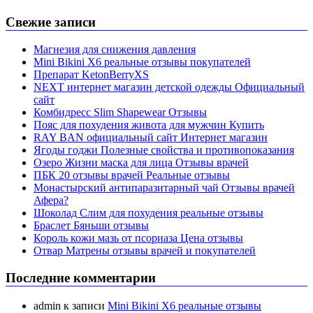
Свежие записи
Магнезия для снижения давления
Mini Bikini X6 реальные отзывы покупателей
Препарат KetonBerryХS
NEXT интернет магазин детской одежды Официальный
сайт
Комбидресс Slim Shapewear Отзывы
Пояс для похудения живота для мужчин Купить
RAY BAN официальный сайт Интернет магазин
Ягоды годжи Полезные свойства и противопоказания
Озеро Жизни маска для лица Отзывы врачей
ПБК 20 отзывы врачей Реальные отзывы
Монастырский антипаразитарный чай Отзывы врачей
Афера?
Шоколад Слим для похудения реальные отзывы
Браслет Бяньши отзывы
Король кожи мазь от псориаза Цена отзывы
Отвар Матрены отзывы врачей и покупателей
Последние комментарии
admin
к записи
Mini Bikini X6 реальные отзывы