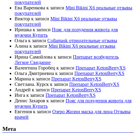
покупателей
Ева Варенкова
к записи
Mini Bikini X6 реальные отзывы
покупателей
Виктор
к записи
Mini Bikini X6 реальные отзывы
покупателей
Иришка
к записи
Пояс для похудения живота для
мужчин Купить
Ольга
к записи
Collamask отрицательные отзывы
Алина
к записи
Mini Bikini X6 реальные отзывы
покупателей
Ирина Самойлова
к записи
Препарат возбудитель
Легкое Свидание
Валентина Горобец
к записи
Препарат KetonBerryХS
Ольга Дмитриевна
к записи
Препарат KetonBerryХS
Марина
к записи
Препарат KetonBerryХS
Светлана. Курск
к записи
Препарат KetonBerryХS
Андрей
к записи
Препарат KetonBerryХS
Инга
к записи
Препарат KetonBerryХS
Денис Захаров
к записи
Пояс для похудения живота для
мужчин Купить
Евгения
к записи
Озеро Жизни маска для лица Отзывы
врачей
Мета