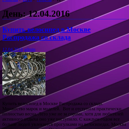
День: 12.04.2016
Купить велосипед в Москве
Распродажа со склада
12.04.2016
admin
Купить велосипед в Москве Распродажа со склада.
Множество марок и моделей. Вот и отступила практически
полностью весна. Лето уже не за горами, хотя для любителей
активного отдыха оно уже наступило. С каждым годом все
больше людей увлекается прогулками на велосипедах. Москва