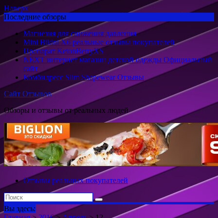
Наверх
Последние обзоры
Магнезия для снижения давления
Mini Bikini X6 реальные отзывы покупателей
Препарат KetonBerryХS
NEXT интернет магазин детской одежды Официальный
сайт
Комбидресс Slim Shapewear Отзывы
Сайт Отзывов
Обзоры и отзывы от реальных людей
Отзывы реальных покупателей
Вы здесь:
Главная
>
2016
>
Апрель
>
12