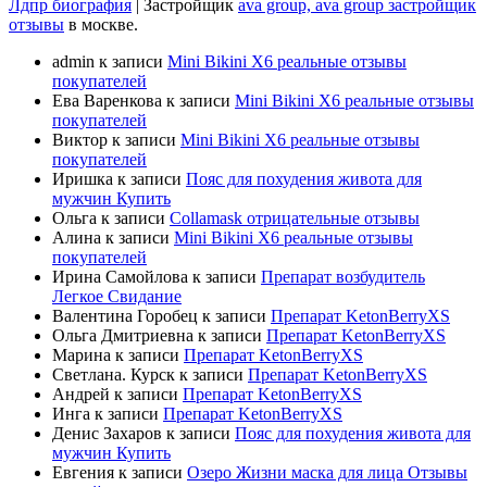
Лдпр биография
| Застройщик
ava group, ava group застройщик
отзывы
в москве.
admin
к записи
Mini Bikini X6 реальные отзывы
покупателей
Ева Варенкова
к записи
Mini Bikini X6 реальные отзывы
покупателей
Виктор
к записи
Mini Bikini X6 реальные отзывы
покупателей
Иришка
к записи
Пояс для похудения живота для
мужчин Купить
Ольга
к записи
Collamask отрицательные отзывы
Алина
к записи
Mini Bikini X6 реальные отзывы
покупателей
Ирина Самойлова
к записи
Препарат возбудитель
Легкое Свидание
Валентина Горобец
к записи
Препарат KetonBerryХS
Ольга Дмитриевна
к записи
Препарат KetonBerryХS
Марина
к записи
Препарат KetonBerryХS
Светлана. Курск
к записи
Препарат KetonBerryХS
Андрей
к записи
Препарат KetonBerryХS
Инга
к записи
Препарат KetonBerryХS
Денис Захаров
к записи
Пояс для похудения живота для
мужчин Купить
Евгения
к записи
Озеро Жизни маска для лица Отзывы