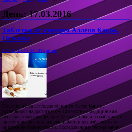
День: 17.03.2016
Таблетки от курения Аллена Карра.
Отзывы
17.03.2016
17.03.2016
admin
После выпуска легендарной книги Аллен Карр не
остановился на достигнутом. Совместно с медицинским
исследовательским центром Allen Carr были разработаны и
протестированы уникальные таблетки для избавления от
никотиновой зависимости. Исследования и тестирование