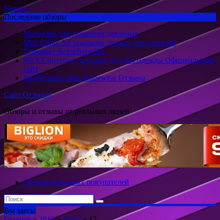
Наверх
Последние обзоры
Магнезия для снижения давления
Mini Bikini X6 реальные отзывы покупателей
Препарат KetonBerryХS
NEXT интернет магазин детской одежды Официальный
сайт
Комбидресс Slim Shapewear Отзывы
Сайт Отзывов
Обзоры и отзывы от реальных людей
Отзывы реальных покупателей
Вы здесь:
Главная
>
2016
>
Март
>
17