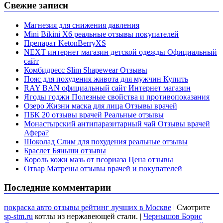
Свежие записи
Магнезия для снижения давления
Mini Bikini X6 реальные отзывы покупателей
Препарат KetonBerryХS
NEXT интернет магазин детской одежды Официальный
сайт
Комбидресс Slim Shapewear Отзывы
Пояс для похудения живота для мужчин Купить
RAY BAN официальный сайт Интернет магазин
Ягоды годжи Полезные свойства и противопоказания
Озеро Жизни маска для лица Отзывы врачей
ПБК 20 отзывы врачей Реальные отзывы
Монастырский антипаразитарный чай Отзывы врачей
Афера?
Шоколад Слим для похудения реальные отзывы
Браслет Бяньши отзывы
Король кожи мазь от псориаза Цена отзывы
Отвар Матрены отзывы врачей и покупателей
Последние комментарии
покраска авто отзывы рейтинг лучших в Москве
| Смотрите
sp-stm.ru
котлы из нержавеющей стали. |
Чернышов Борис