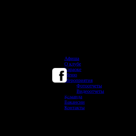
Афиша
О клубе
Караоке
Меню
Мероприятия
Фотоотчеты
10
Видеоотчеты
Ноябрь
Команда
2012
Вакансии
Контакты
VIKA GRAND