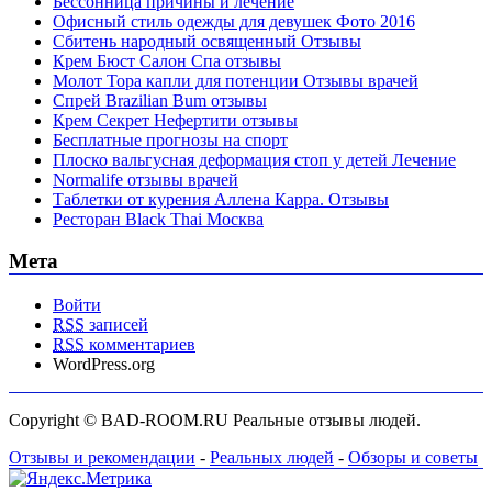
Бессонница причины и лечение
Офисный стиль одежды для девушек Фото 2016
Сбитень народный освященный Отзывы
Крем Бюст Салон Спа отзывы
Молот Тора капли для потенции Отзывы врачей
Спрей Brazilian Bum отзывы
Крем Секрет Нефертити отзывы
Бесплатные прогнозы на спорт
Плоско вальгусная деформация стоп у детей Лечение
Normalife отзывы врачей
Таблетки от курения Аллена Карра. Отзывы
Ресторан Black Thai Москва
Мета
Войти
RSS
записей
RSS
комментариев
WordPress.org
Copyright © BAD-ROOM.RU Реальные отзывы людей.
Отзывы и рекомендации
-
Реальных людей
-
Обзоры и советы