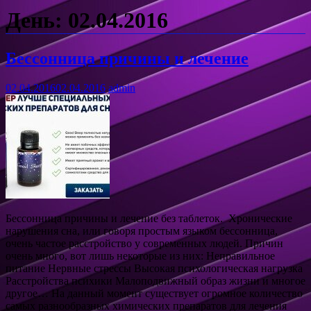
День: 02.04.2016
Бессонница причины и лечение
02.04.2016
02.04.2016
admin
Бессонница причины и лечение без таблеток. Хронические
нарушения сна, или говоря простым языком бессонница,
очень частое расстройство у современных людей. Причин
очень много, вот лишь некоторые из них: Неправильное
питание Нервные стрессы Высокая психологическая нагрузка
Расстройства психики Малоподвижный образ жизни и многое
другое… На данный момент существует огромное количество
самых разнообразных химических препаратов для лечения