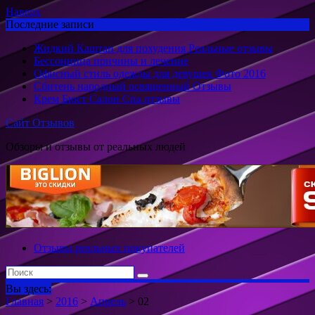
Наверх
Последние записи
Жидкий Каштан для похудения Реальные отзывы
Бессонница причины и лечение
Офисный стиль одежды для девушек Фото 2016
Сбитень народный освященный Отзывы
Крем Бюст Салон Спа отзывы
Сайт Отзывов
Обзоры и отзывы от реальных людей
Отзывы реальных покупателей
Вы здесь:
Главная
>
2016
>
Апрель
>
02